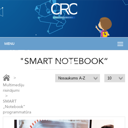
MENU
+371 29133576
info@skolam.lv
Informācija
"SMART NOTEBOOK“
Ienākt
>
Multimediju
risinājumi
>
SMART
„Notebook“
programmatūra