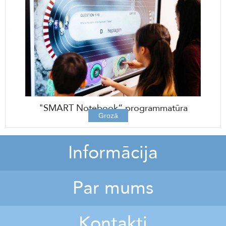
"SMART Notebook“ programmatūra
Grozā
Informācija
Par mums
Kontakti