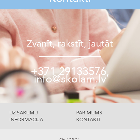
Zvanīt, rakstīt, jautāt
+371 29133576,
info@skolam.lv
UZ SĀKUMU
PAR MUMS
INFORMĀCIJA
KONTAKTI