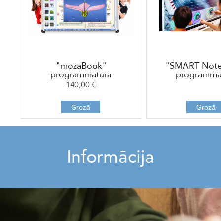
"mozaBook"
"SMART Not
programmatūra
programma
140,00 €
Grozā
Grozā
Informācija