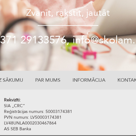
Zvanīt, rakstīt, jautāt
371 29133576, info@skolam.
Z SĀKUMU
PAR MUMS
INFORMĀCIJA
KONTAK
Rekvizīti:
SIA „CRC“
Reģistrācijas numurs: 50003174381
PVN numurs: LV50003174381
LV48UNLA0002030467864
AS SEB Banka