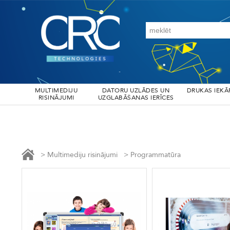
MULTIMEDIJU
DATORU UZLĀDES UN
DRUKAS IEKĀ
RISINĀJUMI
UZGLABĀŠANAS IERĪCES
>
Multimediju risinājumi
>
Programmatūra