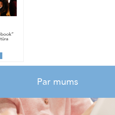
ebook“
tūra
Par mums