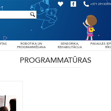
+371 2913357
RTAS
ROBOTIKA UN
SENSORIKA,
PASAULES IE
PROGRAMMĒŠANA
REHABILITĀCIJA
RĪKI
PROGRAMMATŪRAS