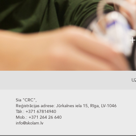
+
U
Sia "CRC",
Reģistrācijas adrese: Jūrkalnes iela 15, Rīga, LV-1046
Tālr.: +371 67814940
Mob.: +371 264 26 640
info@skolam.lv