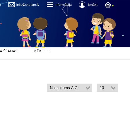
6
info@skolam.lv
Informācija
Ienākt
PAZĪŠANAS
MĒBELES