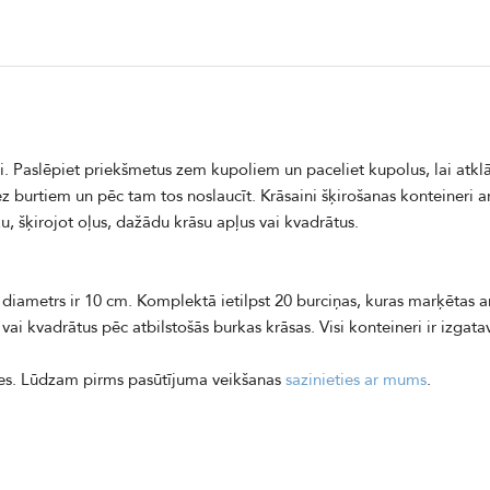
i. Paslēpiet priekšmetus zem kupoliem un paceliet kupolus, lai atk
ez burtiem un pēc tam tos noslaucīt. Krāsaini šķirošanas konteineri a
, šķirojot oļus, dažādu krāsu apļus vai kvadrātus.
a diametrs ir 10 cm. Komplektā ietilpst 20 burciņas, kuras marķētas a
vai kvadrātus pēc atbilstošās burkas krāsas. Visi konteineri ir izgat
ties. Lūdzam pirms pasūtījuma veikšanas
sazinieties ar mums
.