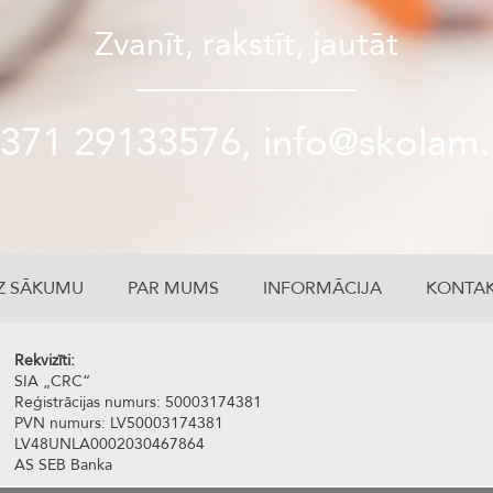
Zvanīt, rakstīt, jautāt
371 29133576, info@skolam.
Z SĀKUMU
PAR MUMS
INFORMĀCIJA
KONTAK
Rekvizīti:
SIA „CRC“
Reģistrācijas numurs: 50003174381
PVN numurs: LV50003174381
LV48UNLA0002030467864
AS SEB Banka