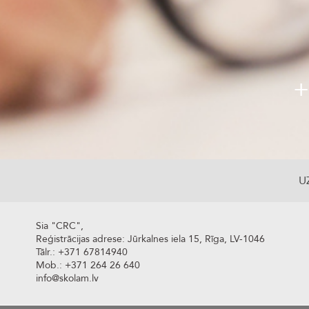
+
U
Sia "CRC",
Reģistrācijas adrese: Jūrkalnes iela 15, Rīga, LV-1046
Tālr.: +371 67814940
Mob.: +371 264 26 640
info@skolam.lv