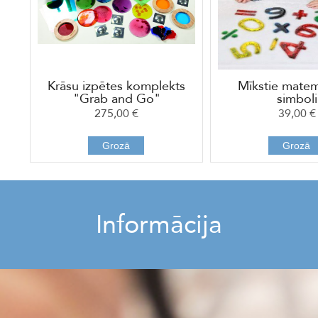
Krāsu izpētes komplekts
Mīkstie matem
"Grab and Go"
simboli
275,00 €
39,00 €
Grozā
Grozā
Informācija