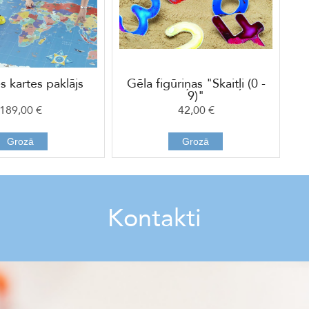
s kartes paklājs
Gēla figūriņas "Skaitļi (0 -
9)"
189,00 €
42,00 €
Grozā
Grozā
Kontakti