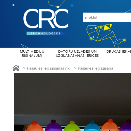
MULTIMEDIJU
DATORU UZLĀDES UN
DRUKAS IEKĀ
RISINĀJUMI
UZGLABĀŠANAS IERĪCES
>
Pasaules iepazīšanas rīki
>
Pasaules iepazīšana