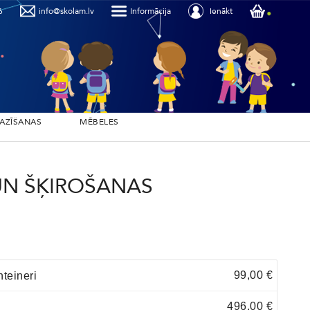
6
info@skolam.lv
Informācija
Ienākt
PAZĪŠANAS
MĒBELES
UN ŠĶIROŠANAS
99,00 €
teineri
496,00 €