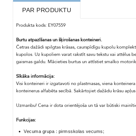
PAR PRODUKTU
Produkta kods: EY07559
Burtu atpazīšanas un šķirošanas konteineri.
Četras dažādi spilgtas krāsas, caurspīdīgu kupolu komplekt
kupolos. Uz kupoliem varat rakstīt savu tekstu vai attēlus b
gaismas galdu. Mācieties burtus un attīstiet smalko motoriku
Sīkāka informācija:
Visi konteineri ir izgatavoti no plastmasas, viena konteiner
konteinerus alfabēta secībā. Sakārtojiet dažādu krāsu apļus 
Uzmanbu! Cena ir dota orientējoša un tā var būtiski mainī
Funkcijas:
Vecuma grupa : pirmsskolas vecums;