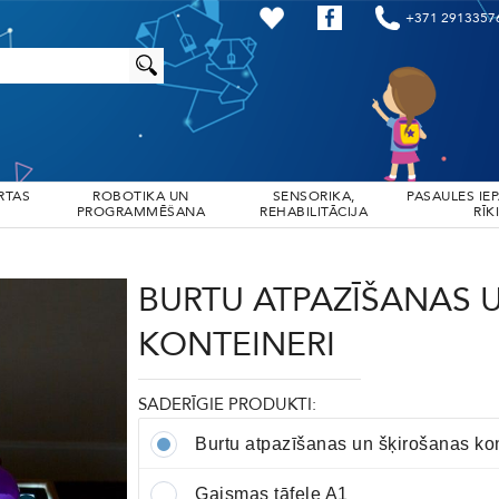
+371 2913357
RTAS
ROBOTIKA UN
SENSORIKA,
PASAULES IE
PROGRAMMĒŠANA
REHABILITĀCIJA
RĪKI
BURTU ATPAZĪŠANAS 
KONTEINERI
SADERĪGIE PRODUKTI:
Burtu atpazīšanas un šķirošanas kon
Gaismas tāfele A1