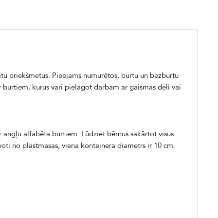
lātu priekšmetus. Pieejams numurētos, burtu un bezburtu
r burtiem, kurus vari pielāgot darbam ar gaismas dēli vai
r angļu alfabēta burtiem. Lūdziet bērnus sakārtot visus
avoti no plastmasas, viena konteinera diametrs ir 10 cm.