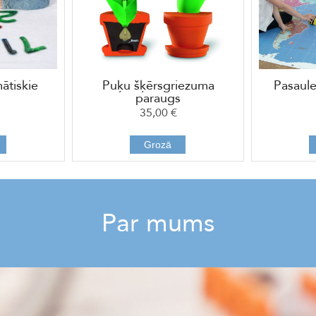
ātiskie
Puķu šķērsgriezuma
Pasaule
paraugs
35,00 €
Grozā
Par mums