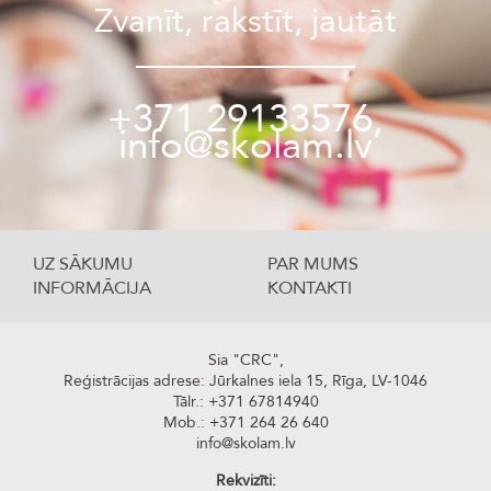
Zvanīt, rakstīt, jautāt
+371 29133576,
info@skolam.lv
UZ SĀKUMU
PAR MUMS
INFORMĀCIJA
KONTAKTI
Sia "CRC",
Reģistrācijas adrese: Jūrkalnes iela 15, Rīga, LV-1046
Tālr.: +371 67814940
Mob.: +371 264 26 640
info@skolam.lv
Rekvizīti: