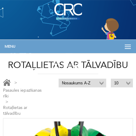
MENU
+371 29133576
info@skolam.lv
Informācija
ROTAĻLIETAS AR TĀLVADĪBU
Ienākt
>
Pasaules iepazīšanas
rīki
>
Rotaļlietas ar
tālvadību