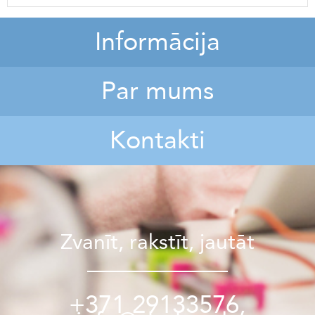
Informācija
Par mums
Kontakti
Zvanīt, rakstīt, jautāt
+371 29133576,