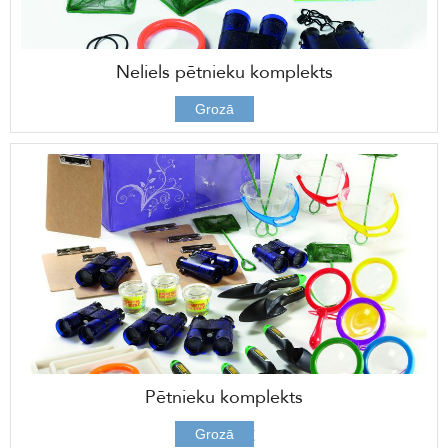
Neliels pētnieku komplekts
89,00 €
Grozā
Pētnieku komplekts
249,00 €
Grozā