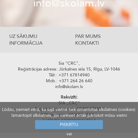
info@skolam.lv
UZ SĀKUMU
PAR MUMS
INFORMĀCIJA
KONTAKTI
Sia "CRC",
Reģistrācijas adrese: Jūrkalnes iela 15, Rīga, LV-1046
Tālr.: +371 67814940
Mob.: +371 264 26 640
info@skolam.lv
Rekvizīti:
SIA „CRC“
Reģistrācijas numurs: 50003174381
Lūdzu, ņemiet vērā, ka šajā vietnē tiek izmantotas sīkdatnes (cookies).
PVN numurs: LV50003174381
Izmantojot sīkdatnes, jūs varēsiet ērtāk pārlūkot mūsu vietni
LV48UNLA0002030467864
PIEKRĪTU
AS SEB Banka
vai