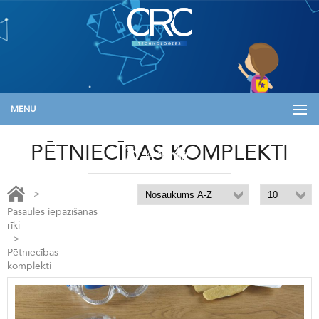
MENU
+371 29133576
info@skolam.lv
Informācija
PĒTNIECĪBAS KOMPLEKTI
Ienākt
>
Pasaules iepazīšanas
rīki
>
Pētniecības
komplekti