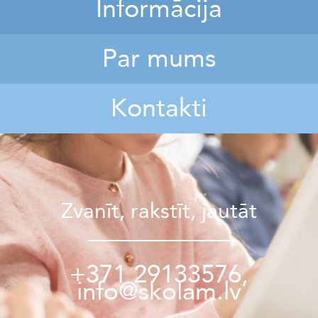
Informācija
Par mums
Kontakti
Zvanīt, rakstīt, jautāt
+371 29133576,
info@skolam.lv