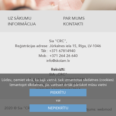
UZ SĀKUMU
PAR MUMS
INFORMĀCIJA
KONTAKTI
Sia "CRC",
Reģistrācijas adrese: Jūrkalnes iela 15, Rīga, LV-1046
Tālr.: +371 67814940
Mob.: +371 264 26 640
info@skolam.lv
Rekvizīti:
SIA „CRC“
Reģistrācijas numurs: 50003174381
Lūdzu, ņemiet vērā, ka šajā vietnē tiek izmantotas sīkdatnes (cookies).
PVN numurs: LV50003174381
Izmantojot sīkdatnes, jūs varēsiet ērtāk pārlūkot mūsu vietni
LV48UNLA0002030467864
PIEKRĪTU
AS SEB Banka
vai
2020 © Sia "CRC". Visas tiesības aizsargātas.
NEPIEKRĪTU
Risinājums:
webmod