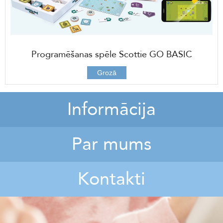
Programēšanas spēle Scottie GO BASIC
96,00 €
Grozā
Informācija
Par mums
Kontakti