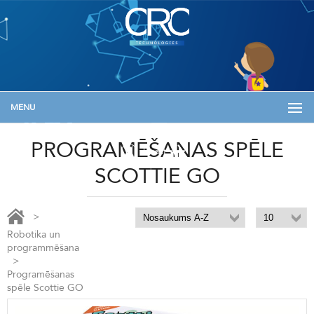
MENU
+371 29133576
info@skolam.lv
Informācija
PROGRAMĒŠANAS SPĒLE
Ienākt
SCOTTIE GO
>
Robotika un
programmēšana
>
Programēšanas
spēle Scottie GO