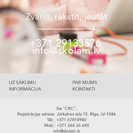
Zvanīt, rakstīt, jautāt
+371 29133576,
info@skolam.lv
UZ SĀKUMU
PAR MUMS
INFORMĀCIJA
KONTAKTI
Sia "CRC",
Reģistrācijas adrese: Jūrkalnes iela 15, Rīga, LV-1046
Tālr.: +371 67814940
Mob.: +371 264 26 640
info@skolam.lv