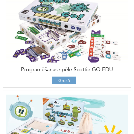
Programēšanas spēle Scottie GO EDU
106,00 €
Grozā